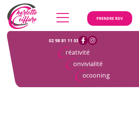
PRENDRE RDV
02 98 81 11 03
réativité
onvivialité
ocooning